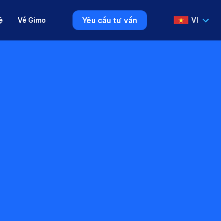
Yêu cầu tư vấn
ệ
Về Gimo
VI
VI
EN