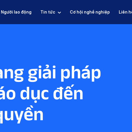
Người lao động
Tin tức
Cơ hội nghề nghiệp
Liên h
ạng giải pháp
iáo dục đến
quyền