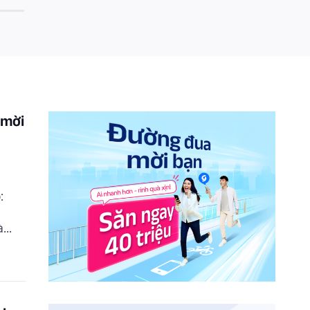
 mời
:
à
tải
: