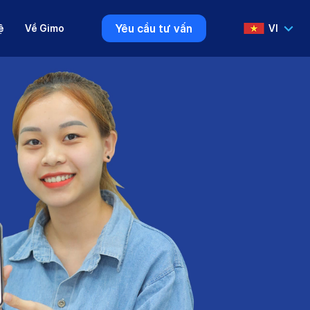
Yêu cầu tư vấn
ệ
Về Gimo
VI
VI
EN