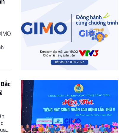
nh
 GIMO
nh
 Bắc
g
ận
ắc
quan