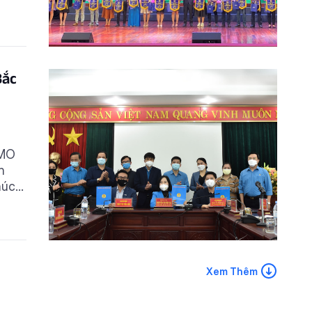
i
và
Bắc
IMO
h
húc
à
Xem Thêm