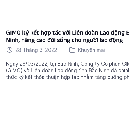
trọng nhằm tăng cường các chương trình phúc lợi tà
chính thiết thực và nhân văn cho với doanh nghiệp 
người […]
GIMO ký kết hợp tác với Liên đoàn Lao động 
Ninh, nâng cao đời sống cho người lao động
28 Tháng 3, 2022
Khuyến mãi
Ngày 28/03/2022, tại Bắc Ninh, Công ty Cổ phần G
(GIMO) và Liên đoàn Lao động tỉnh Bắc Ninh đã chín
thức ký kết thỏa thuận hợp tác nhằm tăng cường p
lợi và nâng cao đời sống cho đoàn viên công đoàn v
người lao động trên địa bàn tỉnh. Lễ ký kết có […]