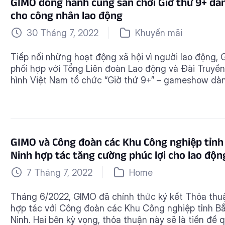
GIMO đồng hành cùng sân chơi Giờ thứ 9+ dà
cho công nhân lao động
30 Tháng 7, 2022
Khuyến mãi
Tiếp nối những hoạt động xã hội vì người lao động,
phối hợp với Tổng Liên đoàn Lao động và Đài Truyền
hình Việt Nam tổ chức “Giờ thứ 9+” – gameshow dà
riêng cho công nhân lao động. Đây là lần đầu tiên
GIMO có cơ hội tham dự một chương trình có […]
GIMO và Công đoàn các Khu Công nghiệp tỉnh
Ninh hợp tác tăng cường phúc lợi cho lao độn
7 Tháng 7, 2022
Home
Tháng 6/2022, GIMO đã chính thức ký kết Thỏa thu
hợp tác với Công đoàn các Khu Công nghiệp tỉnh B
Ninh. Hai bên kỳ vọng, thỏa thuận này sẽ là tiền đề 