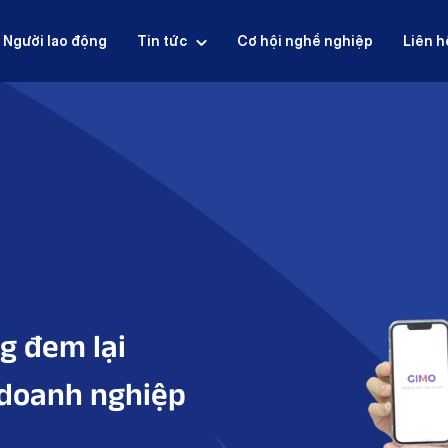
Người lao động
Tin tức
Cơ hội nghề nghiệp
Liên h
g đem lại
 doanh nghiệp