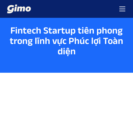
Fintech Startup
tiên phong
trong lĩnh vực
Phúc lợi Toàn
diện