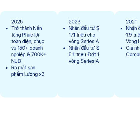
2025
2023
2021
Trở thành Nền
Nhận đầu tư $
Nhận 
tảng Phúc lợi
17.1 triệu cho
1.9 tri
toàn diện, phục
vòng Series A
Vòng 
vụ 150+ doanh
Nhận đầu tư $
Gia nh
nghiệp & 700K+
5.1 triệu Đợt 1
Combi
NLĐ
vòng Series A
Ra mắt sản
phẩm Lương x3