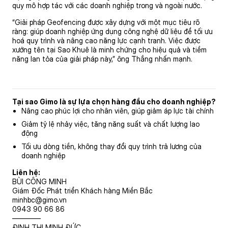
quy mô hợp tác với các doanh nghiệp trong và ngoài nước.
“Giải pháp Geofencing được xây dựng với một mục tiêu rõ
ràng: giúp doanh nghiệp ứng dụng công nghệ dữ liệu để tối ưu
hoá quy trình và nâng cao năng lực cạnh tranh. Việc được
xướng tên tại Sao Khuê là minh chứng cho hiệu quả và tiềm
năng lan tỏa của giải pháp này,” ông Thắng nhấn mạnh.
Tại sao Gimo là sự lựa chọn hàng đầu cho doanh nghiệp?
Nâng cao phúc lợi cho nhân viên, giúp giảm áp lực tài chính
Giảm tỷ lệ nhảy việc, tăng năng suất và chất lượng lao
động
Tối ưu dòng tiền, không thay đổi quy trình trả lương của
doanh nghiệp
Liên hệ
:
BÙI CÔNG MINH
Giám Đốc Phát triển Khách hàng Miền Bắc
minhbc@gimo.vn
0943 90 66 86
————
ĐINH THỊ MINH ĐỨC