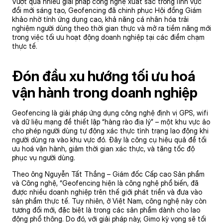
Vượt qua nhiều giải pháp công nghệ xuất sắc trong lĩnh vực
đổi mới sáng tạo, Geofencing đã chinh phục Hội đồng Giám
khảo nhờ tính ứng dụng cao, khả năng cá nhân hóa trải
nghiệm người dùng theo thời gian thực và mở ra tiềm năng mới
trong việc tối ưu hoạt động doanh nghiệp tại các điểm chạm
thực tế.
Đón đầu xu hướng tối ưu hoá
vận hành trong doanh nghiệp
Geofencing là giải pháp ứng dụng công nghệ định vị GPS, wifi
và dữ liệu mạng để thiết lập “hàng rào địa lý” – một khu vực ảo
cho phép người dùng tự động xác thực tình trạng lao động khi
người dùng ra vào khu vực đó. Đây là công cụ hiệu quả để tối
ưu hoá vận hành, giảm thời gian xác thực, và tăng tốc độ
phục vụ người dùng.
Theo ông Nguyễn Tất Thắng – Giám đốc Cấp cao Sản phẩm
và Công nghệ, “Geofencing hiện là công nghệ phổ biến, đã
được nhiều doanh nghiệp trên thế giới phát triển và đưa vào
sản phẩm thực tế. Tuy nhiên, ở Việt Nam, công nghệ này còn
tương đối mới, đặc biệt là trong các sản phẩm dành cho lao
động phổ thông. Do đó, với giải pháp này, Gimo kỳ vọng sẽ tối