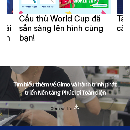
i
Cầu thủ World Cup đã
Tải
giải
sẵn sàng lên hình cùng
cần
oàn
bạn!
Tìm hiểu thêm về Gimo và hành trình phát
triển Nền tảng Phúc lợi Toàn diện
Xem và tải