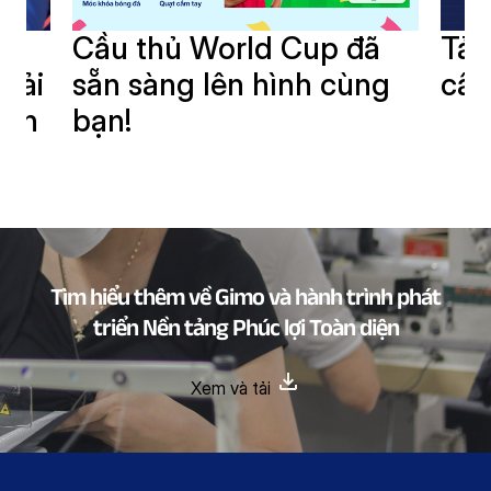
i
Cầu thủ World Cup đã
Tải
giải
sẵn sàng lên hình cùng
cần
oàn
bạn!
Tìm hiểu thêm về Gimo và hành trình phát
triển Nền tảng Phúc lợi Toàn diện
Xem và tải