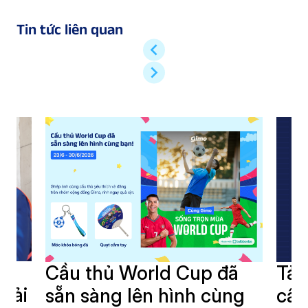
Tin tức liên quan
i
Cầu thủ World Cup đã
Tải
giải
sẵn sàng lên hình cùng
cần