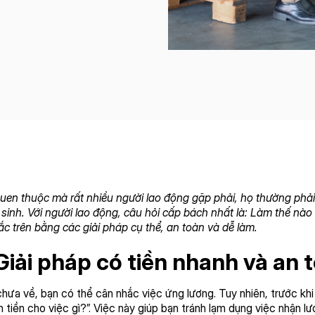
h quen thuộc mà rất nhiều người lao động gặp phải, họ thường phải 
t sinh. Với người lao động, câu hỏi cấp bách nhất là: Làm thế nà
mắc trên bằng các giải pháp cụ thể, an toàn và dễ làm.
Giải pháp có tiền nhanh và an 
chưa về, bạn có thể cân nhắc việc ứng lương. Tuy nhiên, trước kh
cần tiền cho việc gì?”. Việc này giúp bạn tránh lạm dụng việc nh