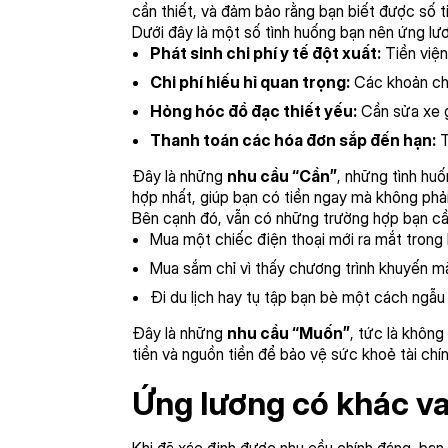
cần thiết, và đảm bảo rằng bạn biết được số t
Dưới đây là một số tình huống bạn nên ứng lư
Phát sinh chi phí y tế đột xuất:
Tiền viện
Chi phí hiếu hỉ quan trọng:
Các khoản chi
Hỏng hóc đồ đạc thiết yếu:
Cần sửa xe g
Thanh toán các hóa đơn sắp đến hạn:
T
Đây là những
nhu cầu “Cần”
, những tình huố
hợp nhất, giúp bạn có tiền ngay mà không phải 
Bên cạnh đó, vẫn có những trường hợp bạn cần
Mua một chiếc điện thoại mới ra mắt trong k
Mua sắm chỉ vì thấy chương trình khuyến mã
Đi du lịch hay tụ tập bạn bè một cách ngẫu
Đây là những
nhu cầu “Muốn”
, tức là không
tiền và nguồn tiền để bảo vệ sức khoẻ tài chí
Ứng lương có khác va
Khi đã xác định được nhu cầu chính đáng, bạn