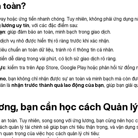
n toàn?
vay hoặc ứng tiền nhanh chóng. Tuy nhiên, không phải ứng dụng n
 lương uy tín
, với các đặc điểm sau:
bạn
: giúp đảm bảo an toàn, minh bạch trong giao dịch.
dịch vụ nhỏ được hiển thị rõ ràng trước khi xác nhận.
tiêu chuẩn an toàn dữ liệu, tránh rò rỉ thông tin cá nhân.
 tiền dễ dàng trong vài phút, có lịch sử giao dịch rõ ràng.
cực
: kiểm tra trên App Store, Google Play hoặc phản hồi từ đồng 
mo
, bạn không chỉ nhận được sự an toàn và minh bạch mà còn 
iản là
nhận trước thành quả lao động của bạn
, giúp bạn giải 
ơng, bạn cần học cách Quản lý 
à an toàn. Tuy nhiên, song song với ứng lương, bạn cũng nên học c
ch quản lý tài chính sẽ giúp bạn chi tiêu thận trọng, và vận dụng
h quan trọng của việc học cách quản lý chi tiêu: