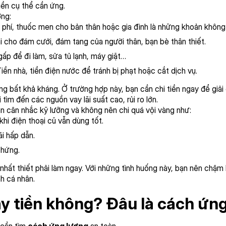
iền cụ thể cần ứng.
ơng:
 phí, thuốc men cho bản thân hoặc gia đình là những khoản không 
 cho đám cưới, đám tang của người thân, bạn bè thân thiết.
ấp để đi làm, sửa tủ lạnh, máy giặt…
iền nhà, tiền điện nước để tránh bị phạt hoặc cắt dịch vụ.
ng bất khả kháng. Ở trường hợp này, bạn cần chi tiền ngay để giải
tìm đến các nguồn vay lãi suất cao, rủi ro lớn.
 cân nhắc kỹ lưỡng và không nên chi quá vội vàng như:
hi điện thoại cũ vẫn dùng tốt.
i hấp dẫn.
 hứng.
 nhất thiết phải làm ngay. Với những tình huống này, bạn nên chậm 
nh cá nhân.
y tiền không? Đâu là cách ứn
 cần tìm
cách ứng lương
an toàn.