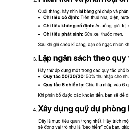
Cuối tháng, hãy nhìn lại bảng ghi chép và phâ
Chi tiêu cố định:
Tiền thuê nhà, điện, nước,
Chi tiêu không cố định:
Ăn uống, giải trí
Chi tiêu phát sinh:
Sửa xe, thuốc men.
Sau khi ghi chép kĩ càng, bạn sẽ ngạc nhiên kh
Lập ngân sách theo quy 
Hãy thử áp dụng một trong các quy tắc phổ b
Quy tắc 50/30/20:
50% thu nhập cho nhu 
Quy tắc 6 chiếc lọ:
Chia thu nhập vào 6 quỹ
Khi phân bổ được các khoản tiền, bạn sẽ dễ dà
Xây dựng quỹ dự phòng 
Đây là mục tiêu quan trọng nhất. Hãy trích m
sẽ đóng vai trò như là “bảo hiểm” của bạn, giú