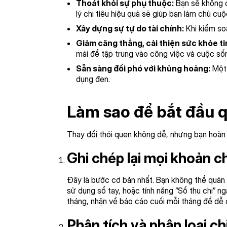
Thoát khỏi sự phụ thuộc:
Bạn sẽ không c
lý chi tiêu hiệu quả sẽ giúp bạn làm chủ cuộ
Xây dựng sự tự do tài chính:
Khi kiểm soá
Giảm căng thẳng, cải thiện sức khỏe ti
mái để tập trung vào công việc và cuộc số
Sẵn sàng đối phó với khủng hoảng:
Một 
dụng đen.
Làm sao để bắt đầu qu
Thay đổi thói quen không dễ, nhưng bạn hoàn 
Ghi chép lại mọi khoản ch
Đây là bước cơ bản nhất. Bạn không thể quản lý
sử dụng sổ tay, hoặc tính năng “Sổ thu chi” n
tháng, nhận về báo cáo cuối mỗi tháng để dễ q
Phân tích và phân loại chi