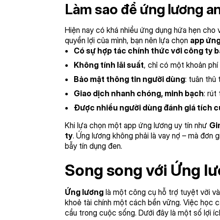
Làm sao để ứng lương a
Hiện nay có khá nhiều ứng dụng hứa hẹn cho 
quyền lợi của mình, bạn nên lựa chọn
app ứng
Có sự hợp tác chính thức với công ty 
Không tính lãi suất
, chỉ có một khoản phí 
Bảo mật thông tin người dùng
: tuân thủ 
Giao dịch nhanh chóng, minh bạch
: rút
Được nhiều người dùng đánh giá tích 
Khi lựa chọn một app ứng lương uy tín như
Gi
ty
. Ứng lương không phải là vay nợ – mà đơn g
bẫy tín dụng đen.
Song song với Ứng lư
Ứng lương
là một công cụ hỗ trợ tuyệt vời v
khoẻ tài chính một cách bền vững. Việc học cá
cầu trong cuộc sống. Dưới đây là một số lợi íc