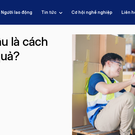
Người lao động
Tin tức
Cơ hội nghề nghiệp
Liên h
âu là cách
quả?