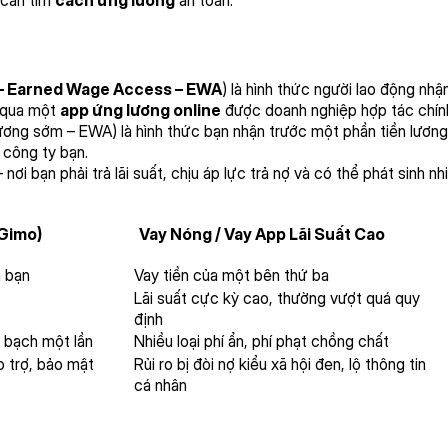
–
Earned Wage Access
–
EWA
) là hình thức người lao động nh
g qua một
app ứng lương online
được doanh nghiệp hợp tác chín
ương sớm – EWA) là hình thức bạn nhận trước một phần tiền lương
 công ty bạn.
 nơi bạn phải trả lãi suất, chịu áp lực trả nợ và có thể phát sinh n
(Gimo)
Vay Nóng / Vay App Lãi Suất Cao
h bạn
Vay tiền của một bên thứ ba
Lãi suất cực kỳ cao, thường vượt quá quy
định
h bạch một lần
Nhiều loại phí ẩn, phí phạt chồng chất
 trợ, bảo mật
Rủi ro bị đòi nợ kiểu xã hội đen, lộ thông tin
cá nhân