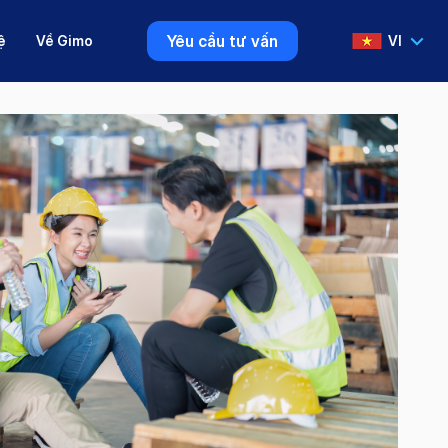
Yêu cầu tư vấn
ệ
Về Gimo
VI
VI
EN