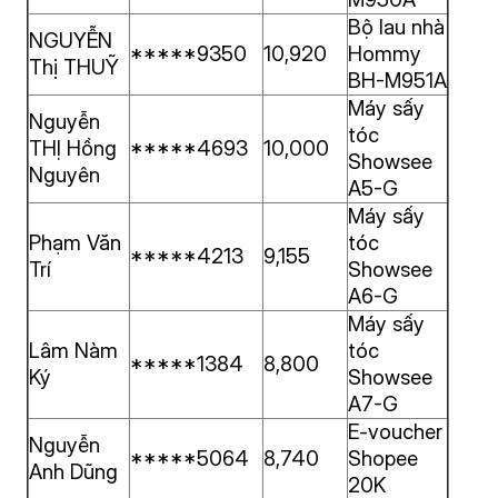
Bộ lau nhà
NGUYỄN
*****9350
10,920
Hommy
Thị THUỸ
BH-M951A
Máy sấy
Nguyễn
tóc
THỊ Hồng
*****4693
10,000
Showsee
Nguyên
A5-G
Máy sấy
Phạm Văn
tóc
*****4213
9,155
Trí
Showsee
A6-G
Máy sấy
Lâm Nàm
tóc
*****1384
8,800
Ký
Showsee
A7-G
E-voucher
Nguyễn
*****5064
8,740
Shopee
Anh Dũng
20K