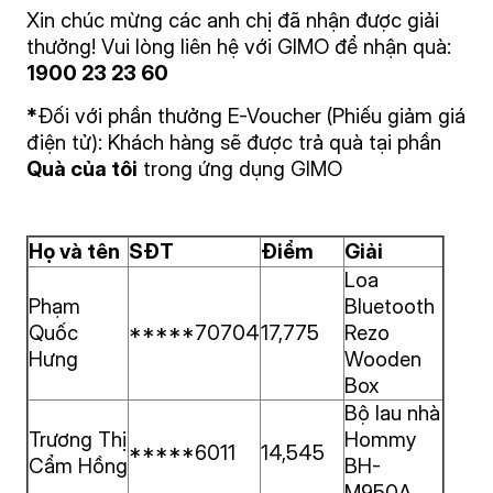
Xin chúc mừng các anh chị đã nhận được giải
thưởng! Vui lòng liên hệ với GIMO để nhận quà:
1900 23 23 60
*
Đối với phần thưởng E-Voucher (Phiếu giảm giá
điện tử): Khách hàng sẽ được trả quà tại phần
Quà của tôi
trong ứng dụng GIMO
Họ và tên
SĐT
Điểm
Giải
Loa
Phạm
Bluetooth
Quốc
*****70704
17,775
Rezo
Hưng
Wooden
Box
Bộ lau nhà
Trương Thị
Hommy
*****6011
14,545
Cẩm Hồng
BH-
M950A