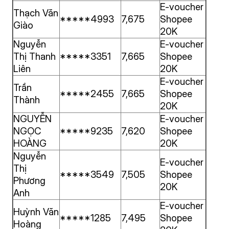
E-voucher
Thạch Văn
*****4993
7,675
Shopee
Giào
20K
Nguyễn
E-voucher
Thị Thanh
*****3351
7,665
Shopee
Liên
20K
E-voucher
Trần
*****2455
7,665
Shopee
Thành
20K
NGUYỄN
E-voucher
NGỌC
*****9235
7,620
Shopee
HOÀNG
20K
Nguyễn
E-voucher
Thị
*****3549
7,505
Shopee
Phương
20K
Anh
E-voucher
Huỳnh Văn
*****1285
7,495
Shopee
Hoàng