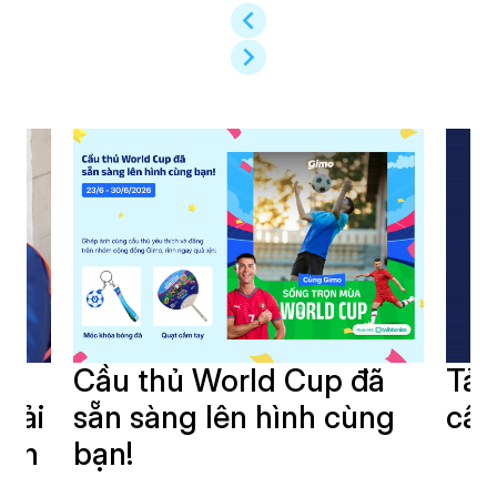
i
Cầu thủ World Cup đã
Tải
giải
sẵn sàng lên hình cùng
cần
oàn
bạn!