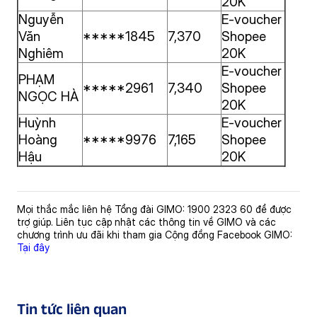
20K
Nguyễn
E-voucher
Văn
*****1845
7,370
Shopee
Nghiêm
20K
E-voucher
PHẠM
*****2961
7,340
Shopee
NGỌC HÀ
20K
Huỳnh
E-voucher
Hoàng
*****9976
7,165
Shopee
Hậu
20K
Mọi thắc mắc liên hệ Tổng đài GIMO: 1900 2323 60 để được
trợ giúp. Liên tục cập nhật các thông tin về GIMO và các
chương trình ưu đãi khi tham gia Cộng đồng Facebook GIMO:
Tại đây
Tin tức liên quan