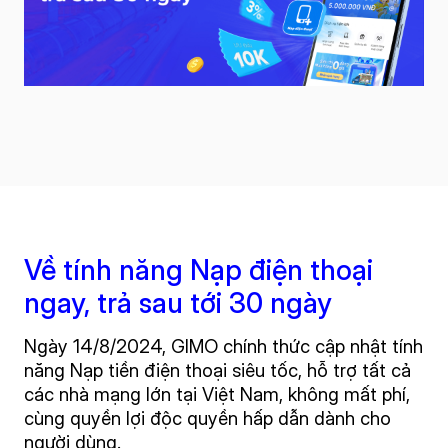
Về tính năng Nạp điện thoại
ngay, trả sau tới 30 ngày
Ngày 14/8/2024, GIMO chính thức cập nhật tính
năng Nạp tiền điện thoại siêu tốc, hỗ trợ tất cả
các nhà mạng lớn tại Việt Nam, không mất phí,
cùng quyền lợi độc quyền hấp dẫn dành cho
người dùng.