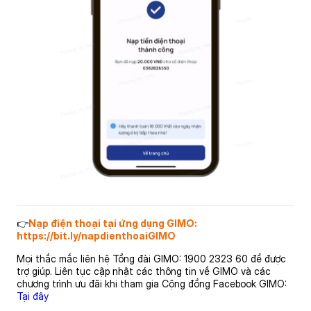
👉
Nạp điện thoại tại ứng dụng GIMO:
https://bit.ly/napdienthoaiGIMO
Mọi thắc mắc liên hệ Tổng đài GIMO: 1900 2323 60 để được
trợ giúp. Liên tục cập nhật các thông tin về GIMO và các
chương trình ưu đãi khi tham gia Cộng đồng Facebook GIMO:
Tại đây