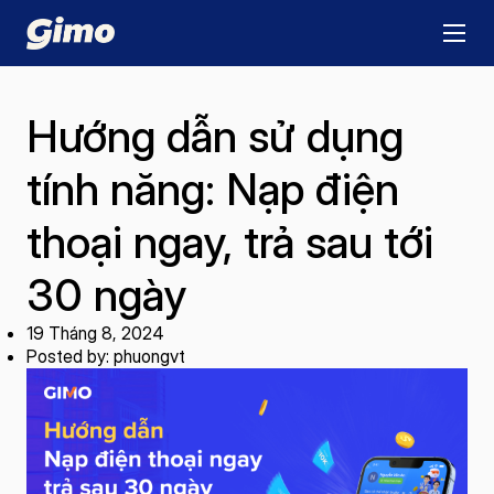
Hướng dẫn sử dụng
tính năng: Nạp điện
thoại ngay, trả sau tới
30 ngày
19 Tháng 8, 2024
Posted by: phuongvt