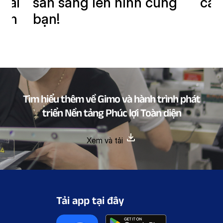
giải
sẵn sàng lên hình cùng
cần
oàn
bạn!
Tìm hiểu thêm về Gimo và hành trình phát
triển Nền tảng Phúc lợi Toàn diện
Xem và tải
Tải app tại đây