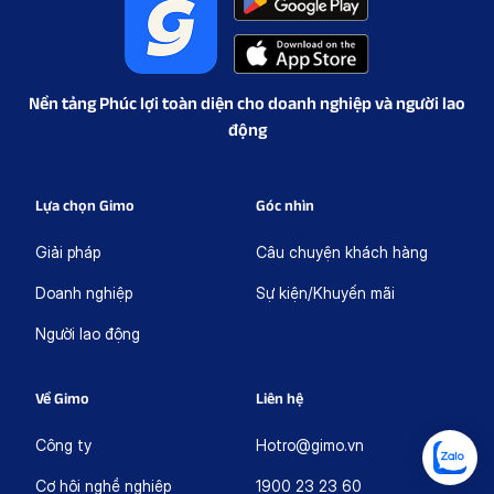
Nền tảng Phúc lợi toàn diện cho doanh nghiệp và người lao
động
Lựa chọn Gimo
Góc nhìn
Giải pháp
Câu chuyện khách hàng
Doanh nghiệp
Sự kiện/Khuyến mãi
Người lao động
Về Gimo
Liên hệ
Công ty
Hotro@gimo.vn
Cơ hội nghề nghiệp
1900 23 23 60