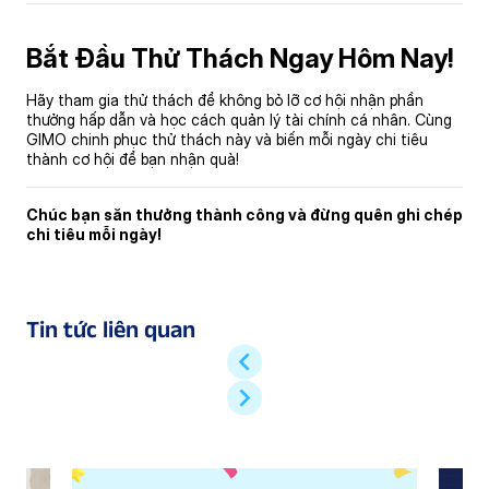
Bắt Đầu Thử Thách Ngay Hôm Nay!
Hãy tham gia thử thách để không bỏ lỡ cơ hội nhận phần
thưởng hấp dẫn và học cách quản lý tài chính cá nhân. Cùng
GIMO chinh phục thử thách này và biến mỗi ngày chi tiêu
thành cơ hội để bạn nhận quà!
Chúc bạn săn thưởng thành công và đừng quên ghi chép
chi tiêu mỗi ngày!
Tin tức liên quan