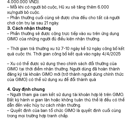
4.000.000 VND).
– Mỗi khi có người bỏ cuộc, Hũ xu sẽ tăng thêm 6.000
xu/người bỏ cuộc.
– Phần thưởng cuối cùng sẽ được chia đều cho tất cả người
chơi còn trụ lại sau 21 ngày.
3. Cách nhận thưởng
– Phần thưởng sẽ được cộng trực tiếp vào xu trên ứng dụng
GIMO của những người đủ điều kiện nhận thưởng.
– Thời gian trả thưởng xu từ 7-10 ngày kể từ ngày công bố kết
quả cuộc thi. Thời gian công bố kết quả vào ngày 4/4/2025
– Xu có thể được sử dụng theo chính sách đổi thưởng của
GIMO tại thời điểm nhận thưởng. Người dùng đã hoàn thành
đăng ký tài khoản GIMO mới (trở thành người dùng chính thức
của GIMO) có thể sử dụng xu để đổi thành quà
4. Quy định chung
– Người tham gia cam kết sử dụng tài khoản hợp lệ trên GIMO.
Bất kỳ hành vi gian lận hoặc không tuân thủ thể lệ đều có thể
dẫn đến việc hủy tư cách nhận thưởng.
– Quyết định của ban tổ chức GIMO là quyết định cuối cùng
trong mọi trường hợp tranh chấp.