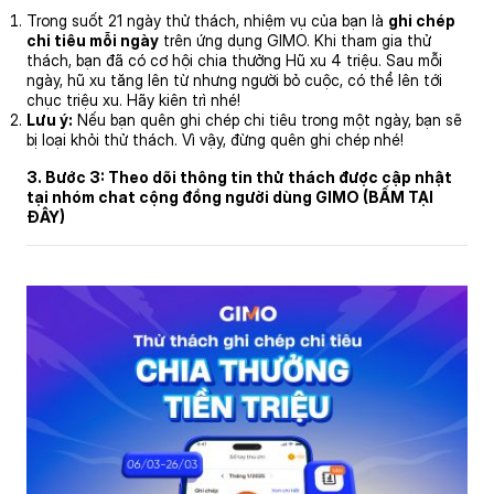
Trong suốt 21 ngày thử thách, nhiệm vụ của bạn là
ghi chép
chi tiêu mỗi ngày
trên ứng dụng GIMO. Khi tham gia thử
thách, bạn đã có cơ hội chia thưởng Hũ xu 4 triệu. Sau mỗi
ngày, hũ xu tăng lên từ nhưng người bỏ cuộc, có thể lên tới
chục triệu xu. Hãy kiên trì nhé!
Lưu ý:
Nếu bạn quên ghi chép chi tiêu trong một ngày, bạn sẽ
bị loại khỏi thử thách. Vì vậy, đừng quên ghi chép nhé!
3. Bước 3: Theo dõi thông tin thử thách được cập nhật
tại nhóm chat cộng đồng người dùng GIMO (
BẤM TẠI
ĐÂY
)