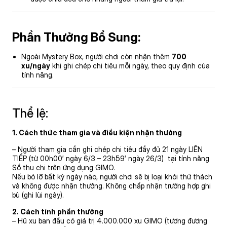
Phần Thưởng Bổ Sung:
Ngoài Mystery Box, người chơi còn nhận thêm
700
xu/ngày
khi ghi chép chi tiêu mỗi ngày, theo quy định của
tính năng.
Thể lệ:
1. Cách thức tham gia và điều kiện nhận thưởng
– Người tham gia cần ghi chép chi tiêu đầy đủ 21 ngày LIÊN
TIẾP (từ 00h00′ ngày 6/3 – 23h59′ ngày 26/3) tại tính năng
Sổ thu chi trên ứng dụng GIMO.
Nếu bỏ lỡ bất kỳ ngày nào, người chơi sẽ bị loại khỏi thử thách
và không được nhận thưởng. Không chấp nhận trường hợp ghi
bù (ghi lùi ngày).
2. Cách tính phần thưởng
– Hũ xu ban đầu có giá trị 4.000.000 xu GIMO (tương đương