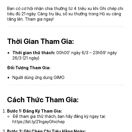
Bạn có cơ hội nhận chia thưởng từ 4 triệu xu khi Ghi chép chi
tiêu đủ 21 ngày. Càng trụ lâu, số xu thưởng trong Hũ xu càng
tăng lên. Tham gia ngay!
Thời Gian Tham Gia:
Thời gian thử thách:
00h00′ ngày 6/3 – 23h59′ ngày
26/3 (21 ngày)
Đối Tượng Tham Gia:
Người dùng ứng dụng GIMO
Cách Thức Tham Gia:
Bước 1: Đăng Ký Tham Gia:
Để tham gia thử thách, bạn hãy đăng ký ngay tại:
https://bit.ly/21ngayGhichep
Bước 2: Ghi Chép Chi Tiêu Hằng Ngày: