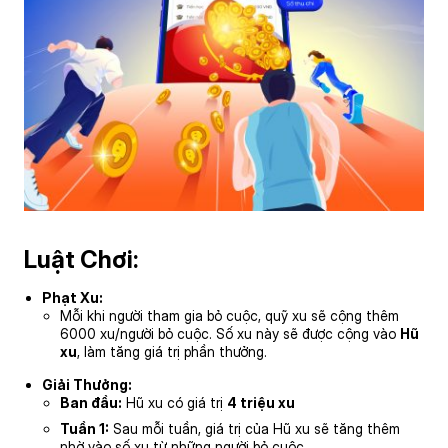
Luật Chơi:
Phạt Xu:
Mỗi khi người tham gia bỏ cuộc, quỹ xu sẽ cộng thêm
6000 xu/người bỏ cuộc. Số xu này sẽ được cộng vào
Hũ
xu
, làm tăng giá trị phần thưởng.
Giải Thưởng:
Ban đầu:
Hũ xu có giá trị
4 triệu xu
Tuần 1:
Sau mỗi tuần, giá trị của Hũ xu sẽ tăng thêm
nhờ vào số xu từ những người bỏ cuộc.