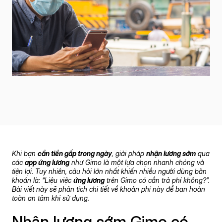
Khi bạn
cần tiền gấp trong ngày
, giải pháp
nhận lương sớm
qua
các
app ứng lương
như Gimo là một lựa chọn nhanh chóng và
tiện lợi. Tuy nhiên, câu hỏi lớn nhất khiến nhiều người dùng băn
khoăn là: “Liệu việc
ứng lương
trên Gimo có cần trả phí không?”.
Bài viết này sẽ phân tích chi tiết về khoản phí này để bạn hoàn
toàn an tâm khi sử dụng.
Nhận lương sớm Gimo
có