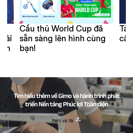
i
Cầu thủ World Cup đã
Tải
giải
sẵn sàng lên hình cùng
cần
oàn
bạn!
Tìm hiểu thêm về Gimo và hành trình phát
triển Nền tảng Phúc lợi Toàn diện
Xem và tải