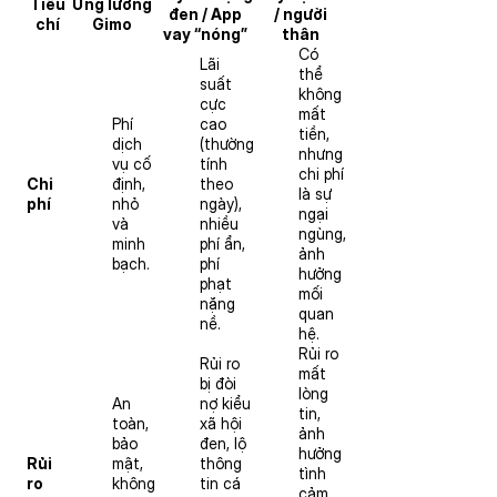
Tiêu
Ứng lương
đen / App
/ người
chí
Gimo
vay “nóng”
thân
Có
Lãi
thể
suất
không
cực
mất
Phí
cao
tiền,
dịch
(thường
nhưng
vụ cố
tính
chi phí
Chi
định,
theo
là sự
phí
nhỏ
ngày),
ngại
và
nhiều
ngùng,
minh
phí ẩn,
ảnh
bạch.
phí
hưởng
phạt
mối
nặng
quan
nề.
hệ.
Rủi ro
Rủi ro
mất
bị đòi
lòng
An
nợ kiểu
tin,
toàn,
xã hội
ảnh
bảo
đen, lộ
hưởng
Rủi
mật,
thông
tình
ro
không
tin cá
cảm