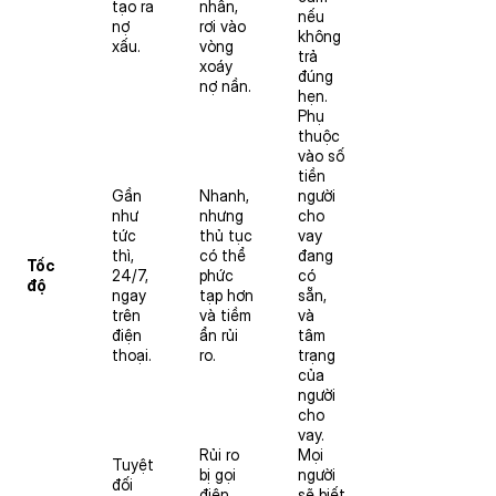
tạo ra
nhân,
nếu
nợ
rơi vào
không
xấu.
vòng
trả
xoáy
đúng
nợ nần.
hẹn.
Phụ
thuộc
vào số
tiền
Gần
Nhanh,
người
như
nhưng
cho
tức
thủ tục
vay
thì,
có thể
đang
Tốc
24/7,
phức
có
độ
ngay
tạp hơn
sẵn,
trên
và tiềm
và
điện
ẩn rủi
tâm
thoại.
ro.
trạng
của
người
cho
vay.
Rủi ro
Mọi
Tuyệt
bị gọi
người
đối
điện
sẽ biết