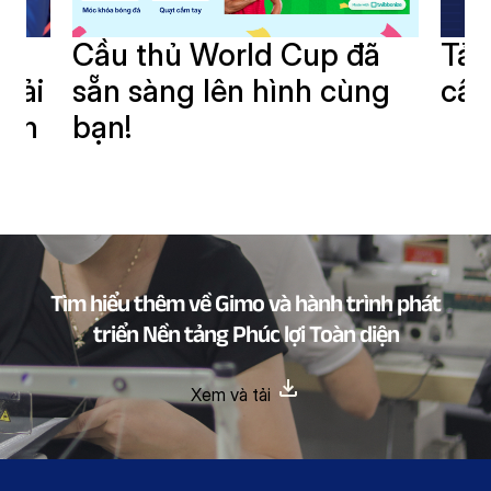
i
Cầu thủ World Cup đã
Tải
giải
sẵn sàng lên hình cùng
cần
oàn
bạn!
Tìm hiểu thêm về Gimo và hành trình phát
triển Nền tảng Phúc lợi Toàn diện
Xem và tải