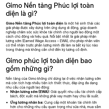
Gimo Nền tảng Phúc lợi toàn
diện là gì?
Gimo Nền tảng Phúc lợi toàn diện
là một hệ sinh thái các
giải pháp được xây dựng trên ứng dụng di động, giúp doanh
nghiệp chăm sóc sức khỏe tài chính cho người lao động một
cách chủ động và hiệu quả. Nổi bật nhất là giải pháp nhận
lương sớm (Earned Wage Access – EWA), cho phép nhân viên
có thể nhận trước phần lương mình đã làm ra bất kỳ lúc nào
trong tháng mà không cần chờ đến kỳ lương cố định.
Gimo phúc lợi toàn diện bao
gồm những gì?
Nền tảng của Gimo không chỉ dừng lại ở việc nhận lương sớm
mà còn tích hợp nhiều tiện ích thiết thực, đáp ứng đa dạng
nhu cầu của người lao động:
Nhận lương sớm (
EWA
):
Giải quyết nhu cầu tài chính cấp
bách, đột xuất mà không phải vay mượn hay chịu lãi suất.
Ứng lương nhân ba:
Cung cấp một khoản tài chính lớn
hơn cho những nhu cầu quan trọng như sửa nhà, mua sắm