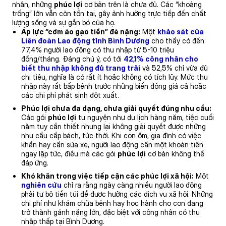
nhân, những
phúc lợi
cơ bản trên là chưa đủ. Các “khoảng
trống” lớn vẫn còn tồn tại, gây ảnh hưởng trực tiếp đến chất
lượng sống và sự gắn bó của họ.
Áp lực “cơm áo gạo tiền” đè nặng:
Một
khảo sát của
Liên đoàn Lao động tỉnh Bình Dương
cho thấy có đến
77,4% người lao động có thu nhập từ 5-10 triệu
đồng/tháng. Đáng chú ý, có tới
42,1% công nhân cho
biết thu nhập không đủ trang trải
và 52,5% chỉ vừa đủ
chi tiêu, nghĩa là có rất ít hoặc không có tích lũy. Mức thu
nhập này rất bấp bênh trước những biến động giá cả hoặc
các chi phí phát sinh đột xuất.
Phúc lợi chưa đa dạng, chưa giải quyết đúng nhu cầu:
Các gói
phúc lợi
tự nguyện như du lịch hàng năm, tiệc cuối
năm tuy cần thiết nhưng lại không giải quyết được những
nhu cầu cấp bách, tức thời. Khi con ốm, gia đình có việc
khẩn hay cần sửa xe, người lao động cần một khoản tiền
ngay lập tức, điều mà các gói
phúc lợi
cơ bản không thể
đáp ứng.
Khó khăn trong việc tiếp cận các phúc lợi xã hội:
Một
nghiên cứu
chỉ ra rằng ngày càng nhiều người lao động
phải tự bỏ tiền túi để được hưởng các dịch vụ xã hội. Những
chi phí như khám chữa bệnh hay học hành cho con đang
trở thành gánh nặng lớn, đặc biệt với công nhân có thu
nhập thấp tại Bình Dương.