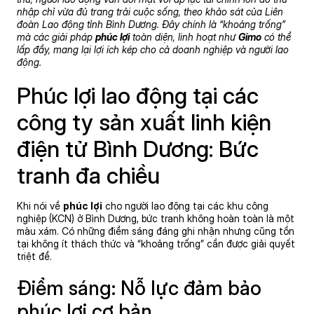
nhập chỉ vừa đủ trang trải cuộc sống, theo
khảo sát của Liên
đoàn Lao động tỉnh Bình Dương
. Đây chính là “khoảng trống”
mà các giải pháp
phúc lợi
toàn diện, linh hoạt như
Gimo
có thể
lấp đầy, mang lại lợi ích kép cho cả doanh nghiệp và người lao
động.
Phúc lợi lao động tại các
công ty sản xuất linh kiện
điện tử Bình Dương: Bức
tranh đa chiều
Khi nói về
phúc lợi
cho người lao động tại các khu công
nghiệp (KCN) ở Bình Dương, bức tranh không hoàn toàn là một
màu xám. Có những điểm sáng đáng ghi nhận nhưng cũng tồn
tại không ít thách thức và “khoảng trống” cần được giải quyết
triệt để.
Điểm sáng: Nỗ lực đảm bảo
phúc lợi cơ bản