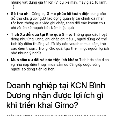
những vật dụng giá trị lớn (Ví dụ: xe máy, máy giặt, tủ lạnh,
…)
Sổ thu chi:
Công cụ
Gimo phúc lợi toàn diện
cung cấp
Sổ thu chi, giúp người lao động quản lý tài chính cá nhân
tốt hơn thông qua việc ghi chép, theo dõi các khoản thu
chi và lên kế hoạch tiết kiệm hiệu quả.
Tích
Xu
đổi quà
tại
Kho quà Gimo:
Thông qua các hoạt
động như ứng lương, ghi chép chi tiêu…, người dùng có thể
tích lũy điểm thưởng và đổi lấy các voucher mua sắm, thẻ
cào điện thoại… Trong Kho quà, tạo thêm một nguồn lợi ích
nhỏ nhưng ý nghĩa.
Mua sắm ưu đãi và các tiện ích khác:
Tích hợp các dịch
vụ như nạp điện thoại, mua sắm ưu đãi giúp cuộc sống
người lao động tiện lợi hơn.
Doanh nghiệp tại KCN Bình
Dương nhận được lợi ích gì
khi triển khai Gimo?