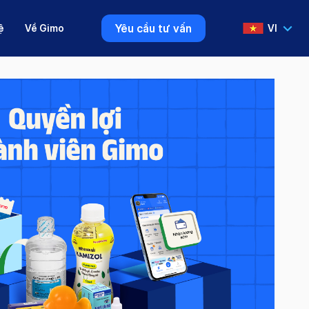
Yêu cầu tư vấn
ệ
Về Gimo
VI
VI
EN