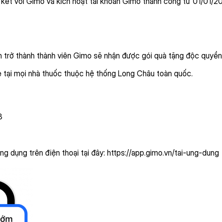
ý kết với Gimo và kích hoạt tài khoản Gimo thành công từ 01/01/2
 trở thành thành viên Gimo sẽ nhận được gói quà tặng độc quyền
e tại mọi nhà thuốc thuộc hệ thống Long Châu toàn quốc.
3
g dụng trên điện thoại tại đây:
https://app.gimo.vn/tai-ung-dung