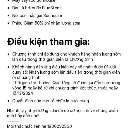
Máy sấy tóc Sunhouse
Bàn là hơi nước BlueStone
Nồi cơm nắp gài Sunhouse
Phiếu Giảm 50% phí nhận lương sớm
Điều kiện tham gia:
Chương trình chỉ áp dụng cho khách hàng nhận lương sớm
lần đầu trong thời gian diễn ra chương trình
Khách hàng đáp ứng điều kiện này sẽ nhận được 01 lượt
quay số: Nhận lương sớm lần đầu tiên trong thời gian diễn
ra chương trình
Thời gian trả thưởng: Quà tặng sẽ được gửi đến bạn trong
vòng 15 ngày kể từ khi chương trình kết thúc, trước ngày
15/12/2024
Quyết định của ban tổ chức là cuối cùng
Nhanh tay nhận lương sớm để có cơ hội rinh về những phần
quà hấp dẫn nhé!
———
Mọi thắc mắc liên hệ 1900232360