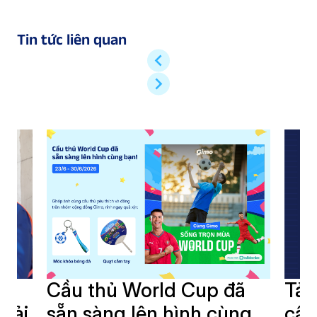
Tin tức liên quan
i
Cầu thủ World Cup đã
Tải
giải
sẵn sàng lên hình cùng
cần