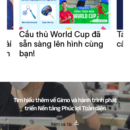
i
Cầu thủ World Cup đã
Tải
giải
sẵn sàng lên hình cùng
cần
oàn
bạn!
Tìm hiểu thêm về Gimo và hành trình phát
triển Nền tảng Phúc lợi Toàn diện
Xem và tải