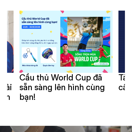
i
Cầu thủ World Cup đã
Tải
giải
sẵn sàng lên hình cùng
cần
oàn
bạn!