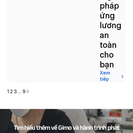
pháp
ứng
lương
an
toàn
cho
bạn
Xem
tiếp
1
2
3
…
9
Tìm hiểu thêm về Gimo và hành trình phát