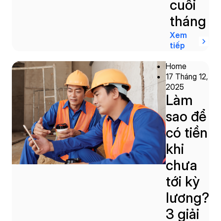
cuối
tháng
Xem
tiếp
Home
17 Tháng 12,
2025
Làm
sao để
có tiền
khi
chưa
tới kỳ
lương?
3 giải