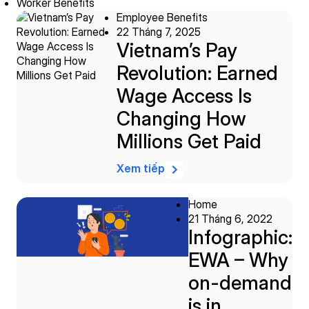
Worker Benefits
Employee Benefits
22 Tháng 7, 2025
Vietnam’s Pay
Revolution: Earned
Wage Access Is
Changing How
Millions Get Paid
Xem tiếp
Home
21 Tháng 6, 2022
Infographic:
EWA – Why
on-demand
is in