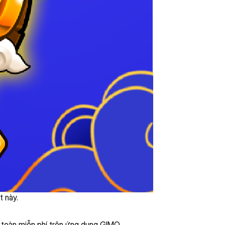
t này.
 toàn miễn phí trên ứng dụng GIMO.