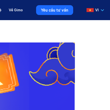
Yêu cầu tư vấn
ệ
Về Gimo
VI
VI
EN