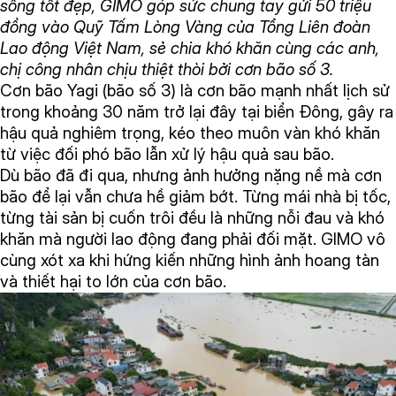
sống tốt đẹp, GIMO góp sức chung tay gửi 50 triệu
đồng vào Quỹ Tấm Lòng Vàng của Tổng Liên đoàn
Lao động Việt Nam, sẻ chia khó khăn cùng các anh,
chị công nhân chịu thiệt thòi bởi cơn bão số 3.
Cơn bão Yagi (bão số 3) là cơn bão mạnh nhất lịch sử
trong khoảng 30 năm trở lại đây tại biển Đông, gây ra
hậu quả nghiêm trọng, kéo theo muôn vàn khó khăn
từ việc đối phó bão lẫn xử lý hậu quả sau bão.
Dù bão đã đi qua, nhưng ảnh hưởng nặng nề mà cơn
bão để lại vẫn chưa hề giảm bớt. Từng mái nhà bị tốc,
từng tài sản bị cuốn trôi đều là những nỗi đau và khó
khăn mà người lao động đang phải đối mặt. GIMO vô
cùng xót xa khi hứng kiến những hình ảnh hoang tàn
và thiết hại to lớn của cơn bão.