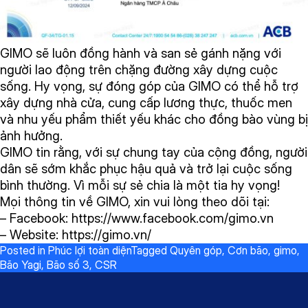
GIMO sẽ luôn đồng hành và san sẻ gánh nặng với
người lao động trên chặng đường xây dựng cuộc
sống. Hy vọng, sự đóng góp của GIMO có thể hỗ trợ
xây dựng nhà cửa, cung cấp lương thực, thuốc men
và nhu yếu phẩm thiết yếu khác cho đồng bào vùng bị
ảnh hưởng.
GIMO tin rằng, với sự chung tay của cộng đồng, người
dân sẽ sớm khắc phục hậu quả và trở lại cuộc sống
bình thường. Vì mỗi sự sẻ chia là một tia hy vọng!
Mọi thông tin về GIMO, xin vui lòng theo dõi tại:
– Facebook:
https://www.facebook.com/gimo.vn
– Website:
https://gimo.vn/
Posted in
Phúc lợi toàn diện
Tagged
Quyên góp
,
Cơn bão
,
gimo
,
Bão Yagi
,
Bão số 3
,
CSR