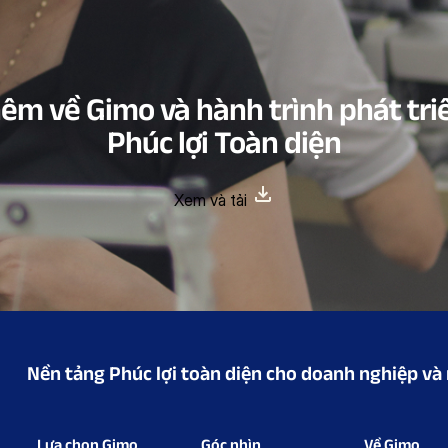
hêm về Gimo và hành trình phát tri
Phúc lợi Toàn diện
Xem và tải
Nền tảng Phúc lợi toàn diện cho doanh nghiệp và
Lựa chọn Gimo
Góc nhìn
Về Gimo