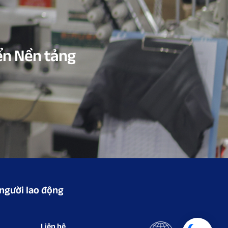
ển Nền tảng
 người lao động
Liên hệ