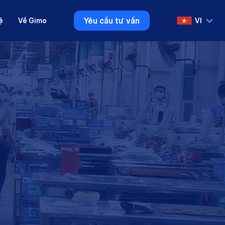
Yêu cầu tư vấn
ệ
Về Gimo
VI
VI
EN