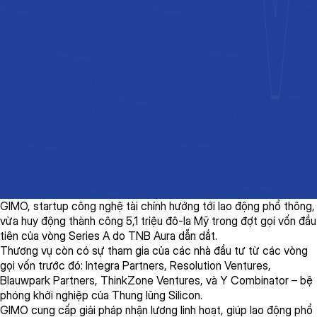
GIMO
,
startup
công
nghệ
tài
chính
hướng
tới
lao
động
phổ
thông
,
vừa
huy
động
thành
công
5,1
triệu
đô
-la Mỹ
trong
đợt
gọi
vốn
đầu
tiên
của
vòng
Series A do
TNB Aura
dẫn
dắt
.
Thương
vụ
còn
có
sự
tham
gia
của
các
nhà
đầu
tư
từ
các
vòng
gọ
i
vốn
trước
đó
: Integra Partners, Resolution Ventures,
Blauwpark
Partners,
ThinkZone
Ventures,
và
Y Combinator –
bệ
phóng
khởi
nghiệp
của
Thung
lũng
Si
licon.
GIMO
cung
cấp
giải
pháp
nhận
lương
linh
hoạt
,
giúp
lao
động
phổ