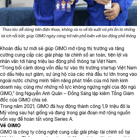
Thao tác dễ dàng trên điện thoại, không rủi ro về lãi suất và phí ẩn là những
lợi ích nổi bật, giúp GIMO ngày càng trở nên phổ biến với lao động phổ thông
Khoản
đầu
tư
mới
sẽ
giúp
GIMO
m
ở
rộng
thị
trường
và
tăng
cường
cung
cấp
các
giải
pháp
tài
chính
số
an
toàn
,
tiện
lợi
và
nhân
văn
tới
hàng
triệu
lao
động
phổ
thông
tại
Việt Nam.
“
T
rong
bối
cảnh
dòng
vốn
đầu
tư
vào
thị
trường
startup
Việt Nam
có
dấu
hiệu
sụt
giảm
,
sự
ủng
hộ
của
các
nhà
đầu
tư
lớn
trong
vào
ngoài
nước
ch
ứng
minh
tiềm
năng
phát
triển
của
mô
hình
kinh
doanh
này
,
cũng
như
những
nỗ
lực
không
ngừng
nghỉ
của
đội
ngũ
GIMO,
”
ông
Nguyễn Anh Quân –
Đồng
Sáng
lập
kiêm
Tổng
Giám
đốc
của
G
IMO chia
sẻ
.
Trong
năm
2021, GIMO
đã
huy
động
thành
công
1,9
triệu
đô
la
Mỹ
vòng
sau
hạt
giống
và
đang
trong
giai
đoạn
mở
rộng
nguồn
vốn
vay
để
hoàn
tất
vòng
Series A.
Về
GIMO
GIMO
là
công
ty
công
nghệ
cung
cấp
giải
pháp
tài
chính
số
tại