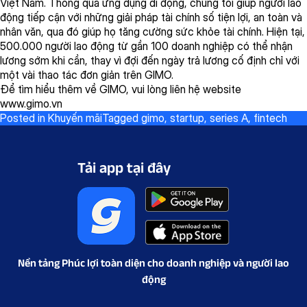
Việt Nam.
Thông
qua
ứng
dụng
di
động
,
chúng
tôi
giúp
người
lao
động
tiếp
cận
với
những
giải
pháp
tài
chính
số
tiện
lợi
, an
toàn
và
nhân
văn
, qua
đó
giúp
họ
tăng
cường
sức
khỏe
tài
chính
.
Hiện
tại
,
500.000
người
lao
động
từ
gần
100
doanh
nghiệp
có
thể
nhận
lương
sớm
khi
cần
,
thay
vì
đợi
đến
ngày
trả
lương
cố
định
chỉ
với
một
vài
thao
tác
đơn
giản
trên
GIMO.
Để
tìm
hiểu
thêm
về
GIMO,
vui
lòng
liên
hệ
website
www.gimo.vn
Posted in
Khuyến mãi
Tagged
gimo
,
startup
,
series A
,
fintech
Tải app tại đây
Nền tảng Phúc lợi toàn diện cho doanh nghiệp và người lao
động