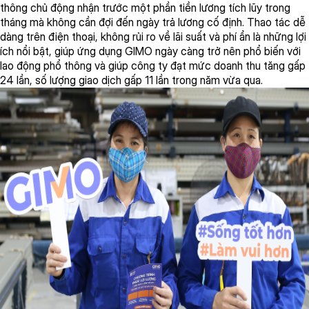
thông
chủ
động
nhận
trước
một
phần
tiền
lương
tích
lũy
trong
tháng
mà
không
cần
đợi
đến
ngày
trả
lương
cố
định
. Thao
tác
dễ
dàng
trên
điện
thoại
,
không
rủi
ro
về
lãi
suất
và
phí
ẩn
là
những
lợi
ích
nổi
bật
,
giúp
ứng dụng
GIMO
ngày càng trở nên phổ biến với
lao động phổ thông và giúp công ty
đạt
mức doanh thu tăng gấp
24 lần, số lượng giao dịch gấp 11 lần trong năm vừa qua.