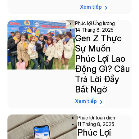
Xem tiếp
Phúc lợi Ứng lương
14 Tháng 8, 2025
Gen Z Thực
Sự Muốn
Phúc Lợi Lao
Động Gì? Câu
Trả Lời Đầy
Bất Ngờ
Xem tiếp
Phúc lợi toàn diện
11 Tháng 8, 2025
Phúc Lợi