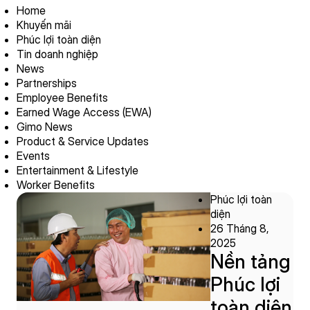
Home
Khuyến mãi
Phúc lợi toàn diện
Tin doanh nghiệp
News
Partnerships
Employee Benefits
Earned Wage Access (EWA)
Gimo News
Product & Service Updates
Events
Entertainment & Lifestyle
Worker Benefits
Phúc lợi toàn
diện
26 Tháng 8,
2025
Nền tảng
Phúc lợi
toàn diện